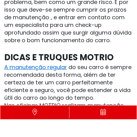
problema, bem como um grande risco. É por 
isso que deve-se sempre cumprir os prazos 
de manutenção , e entrar em contato com 
um especialista para um check-up 
aprofundado assim que surgir alguma dúvida 
sobre o bom funcionamento do carro.
﻿DICAS E TRUQUES MOTRIO
A manutenção regular
 do seu carro é sempre 
recomendada desta forma, além de ter 
certeza de ter um carro perfeitamente 
eficiente e seguro, você pode estender a vida 
útil do carro ao longo do tempo.
Nas oficinas MOTRIO realizam manutenção 
em 100% do seu carro. Nas nossas oficinas 
MOTRIO você também encontrará 
óleo da 
marca MOTRIO
 para carros e veículos 
comerciais ligeiros , para a última geração de 